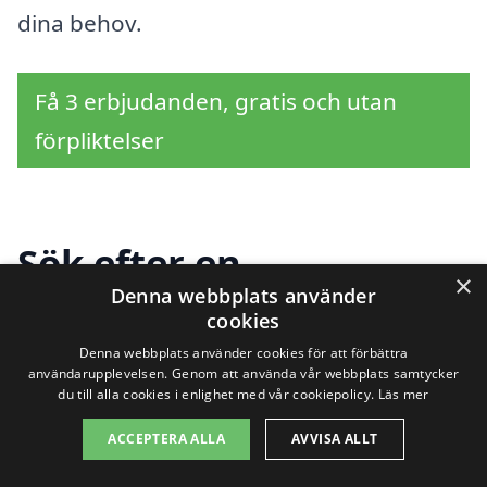
dina behov.
Få 3 erbjudanden, gratis och utan
förpliktelser
Sök efter en
×
Denna webbplats använder
professionell för
cookies
beskärning i andra
Denna webbplats använder cookies för att förbättra
användarupplevelsen. Genom att använda vår webbplats samtycker
du till alla cookies i enlighet med vår cookiepolicy.
Läs mer
städer nära Glimåkra
ACCEPTERA ALLA
AVVISA ALLT