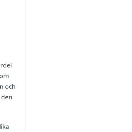
ördel
 som
en och
r den
lika