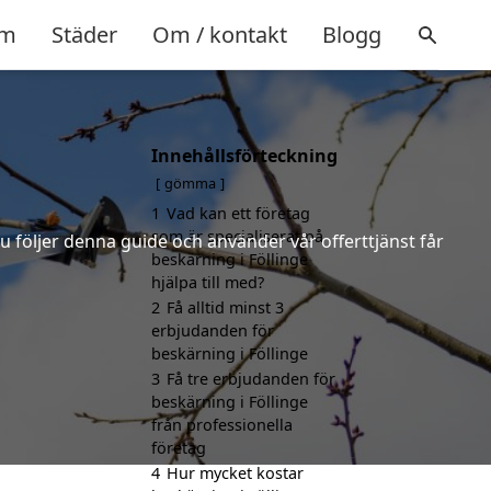
m
Städer
Om / kontakt
Blogg
Innehållsförteckning
gömma
1
Vad kan ett företag
som är specialiserat på
u följer denna guide och använder vår offerttjänst får
beskärning i Föllinge
hjälpa till med?
2
Få alltid minst 3
erbjudanden för
beskärning i Föllinge
3
Få tre erbjudanden för
beskärning i Föllinge
från professionella
företag
4
Hur mycket kostar