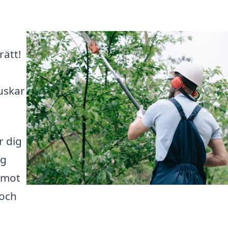
rätt!
uskar
r dig
ng
t mot
 och