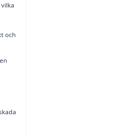
vilka
xt och
gen
 skada