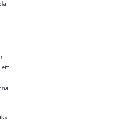
elar
ur
 ett
erna
nka