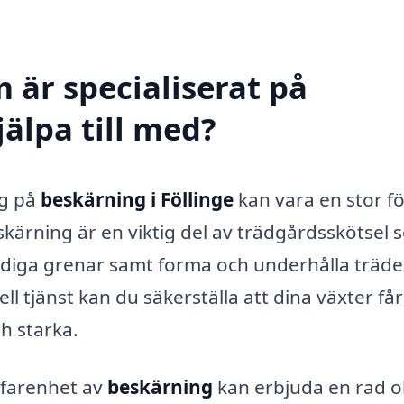
 är specialiserat på
jälpa till med?
ig på
beskärning i Föllinge
kan vara en stor f
kärning är en viktig del av trädgårdsskötsel
lödiga grenar samt forma och underhålla träd
l tjänst kan du säkerställa att dina växter få
ch starka.
rfarenhet av
beskärning
kan erbjuda en rad o