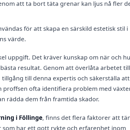
nom att ta bort täta grenar kan ljus nå fler d
ndas för att skapa en särskild estetisk stil i
ens värde.
enkel uppgift. Det kräver kunskap om när och h
bästa resultat. Genom att överlåta arbetet till
 tillgång till denna expertis och säkerställa att
n proffsen ofta identifiera problem med växt
kan rädda dem från framtida skador.
ning i Föllinge
, finns det flera faktorer att tä
ör som har ett gott rykte och erfarenhet inom