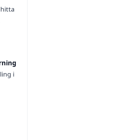
hitta
t
rning
ing i