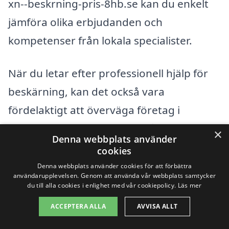
xn--beskrning-pris-8hb.se kan du enkelt
jämföra olika erbjudanden och
kompetenser från lokala specialister.
När du letar efter professionell hjälp för
beskärning, kan det också vara
fördelaktigt att överväga företag i
närliggande städer. Här är några städer
×
Denna webbplats använder
du kan tänka på:
cookies
Denna webbplats använder cookies för att förbättra
användarupplevelsen. Genom att använda vår webbplats samtycker
Helsingborg
du till alla cookies i enlighet med vår cookiepolicy.
Läs mer
Råå
ACCEPTERA ALLA
AVVISA ALLT