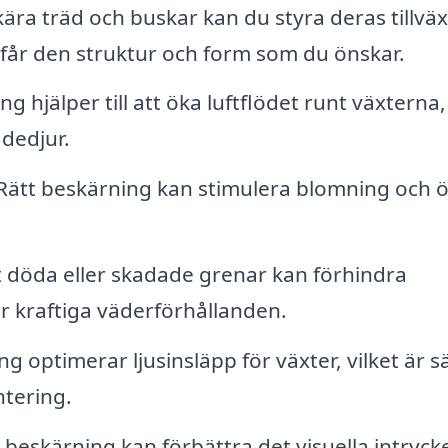
ra träd och buskar kan du styra deras tillväx
 får den struktur och form som du önskar.
g hjälper till att öka luftflödet runt växterna, 
dedjur.
Rätt beskärning kan stimulera blomning och 
t döda eller skadade grenar kan förhindra
er kraftiga väderförhållanden.
 optimerar ljusinsläpp för växter, vilket är sä
ntering.
eskärning kan förbättra det visuella intryck