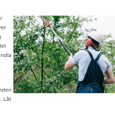
ör
ver
g
det
andla
anden
. Låt