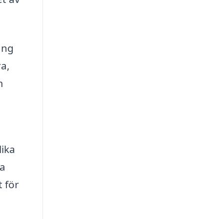
ång
ra,
m
lika
ra
t för