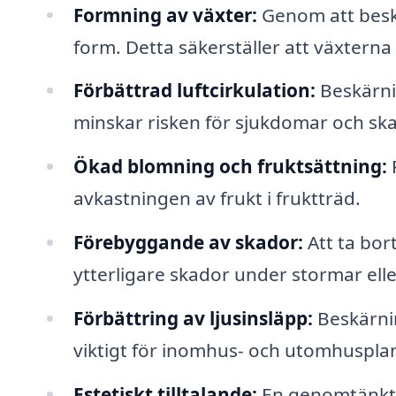
Formning av växter:
Genom att beskä
form. Detta säkerställer att växterna
Förbättrad luftcirkulation:
Beskärnin
minskar risken för sjukdomar och ska
Ökad blomning och fruktsättning:
avkastningen av frukt i fruktträd.
Förebyggande av skador:
Att ta bor
ytterligare skador under stormar ell
Förbättring av ljusinsläpp:
Beskärning
viktigt för inomhus- och utomhuspla
Estetiskt tilltalande:
En genomtänkt b