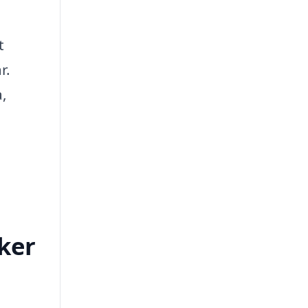
t
r.
a,
åker