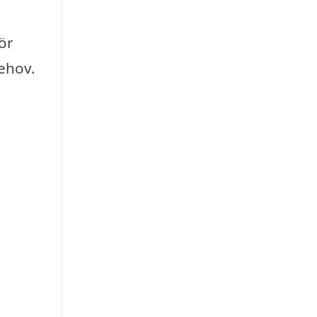
ör
behov.