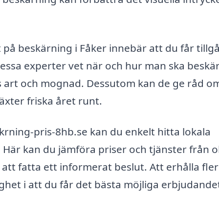
t på beskärning i Fåker innebär att du får tillg
Dessa experter vet när och hur man ska beskä
as art och mognad. Dessutom kan de ge råd o
xter friska året runt.
ning-pris-8hb.se kan du enkelt hitta lokala
 Här kan du jämföra priser och tjänster från o
 att fatta ett informerat beslut. Att erhålla fle
ghet i att du får det bästa möjliga erbjudande