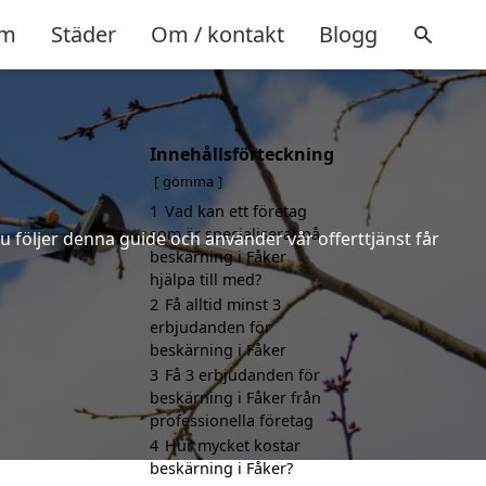
m
Städer
Om / kontakt
Blogg
Innehållsförteckning
gömma
1
Vad kan ett företag
som är specialiserat på
u följer denna guide och använder vår offerttjänst får
beskärning i Fåker
hjälpa till med?
2
Få alltid minst 3
erbjudanden för
beskärning i Fåker
3
Få 3 erbjudanden för
beskärning i Fåker från
professionella företag
4
Hur mycket kostar
beskärning i Fåker?