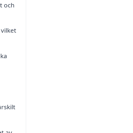
t och
vilket
öka
rskilt
et av