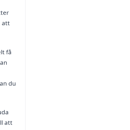
xter
 att
lt få
kan
kan du
uda
l att