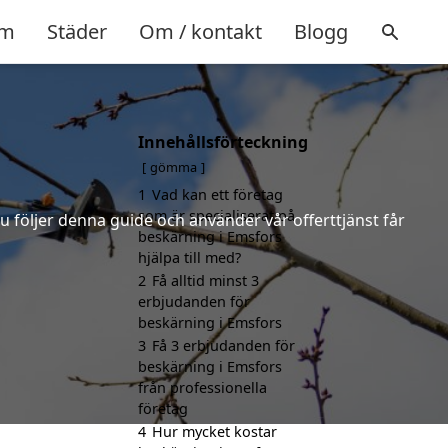
m
Städer
Om / kontakt
Blogg
Innehållsförteckning
gömma
1
Vad kan ett företag
som är specialiserat på
u följer denna guide och använder vår offerttjänst får
beskärning i Emsfors
hjälpa till med?
2
Få alltid minst 3
erbjudanden för
beskärning i Emsfors
3
Få 3 erbjudanden för
beskärning i Emsfors
från professionella
företag
4
Hur mycket kostar