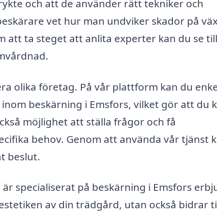
tt rykte och att de använder rätt tekniker och
 beskärare vet hur man undviker skador på vä
att ta steget att anlita experter kan du se till
omvårdnad.
lera olika företag. På vår plattform kan du enke
 inom beskärning i Emsfors, vilket gör att du 
ckså möjlighet att ställa frågor och få
ifika behov. Genom att använda vår tjänst 
t beslut.
är specialiserat på beskärning i Emsfors erbj
stetiken av din trädgård, utan också bidrar til