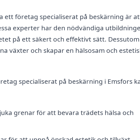
a ett företag specialiserat på beskärning är at
 Dessa experter har den nödvändiga utbildning
et på ett säkert och effektivt sätt. Dessutom
na växter och skapar en hälsosam och estetis
retag specialiserat på beskärning i Emsfors k
juka grenar för att bevara trädets hälsa och
 för att uppnå önskad estetik och tillväxt.