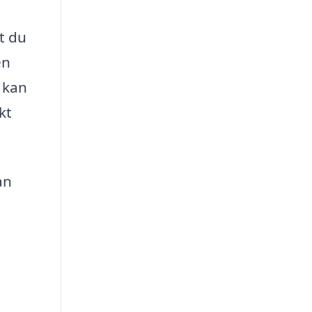
t du
en
 kan
kt
an