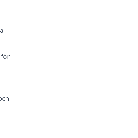
ma
 för
och