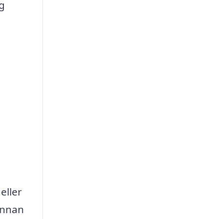
ig
eller
innan