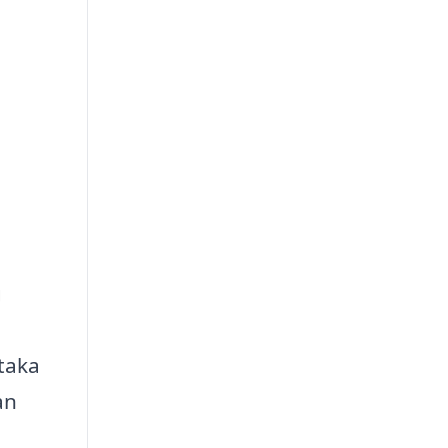
g
taka
an