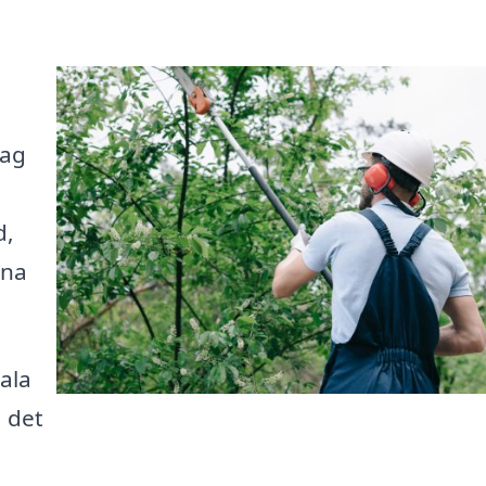
tag
d,
rna
ala
 det