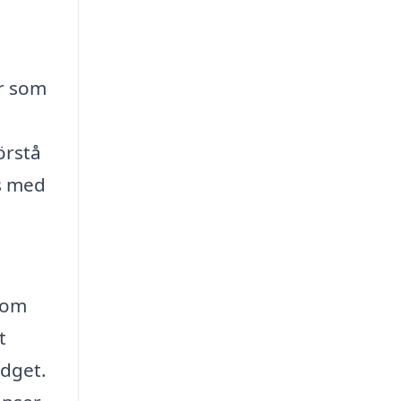
er som
örstå
rs med
som
t
udget.