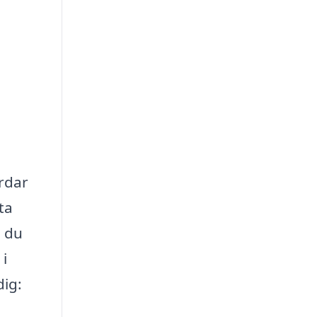
årdar
ta
m du
 i
dig: