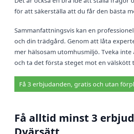
Det är också en bra idé att ställa frågo
för att säkerställa att du får den bästa m
Sammanfattningsvis kan en professionell
och din trädgård. Genom att låta expert
mer hälsosam utomhusmiljö. Tveka inte at
och ta det första steget mot en välskött
Få 3 erbjudanden, gratis och utan förpl
Få alltid minst 3 erbju
Dvärsätt