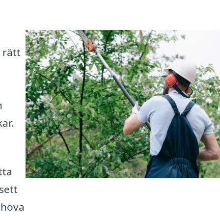
 rätt
n
ar.
tta
sett
behöva