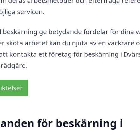
r om deras arbetsmetoder och efterfråga refer
öjliga servicen.
 beskärning ge betydande fördelar för dina v
er sköta arbetet kan du njuta av en vackrare 
t kontakta ett företag för beskärning i Dvär
 trädgård.
iktelser
danden för beskärning i