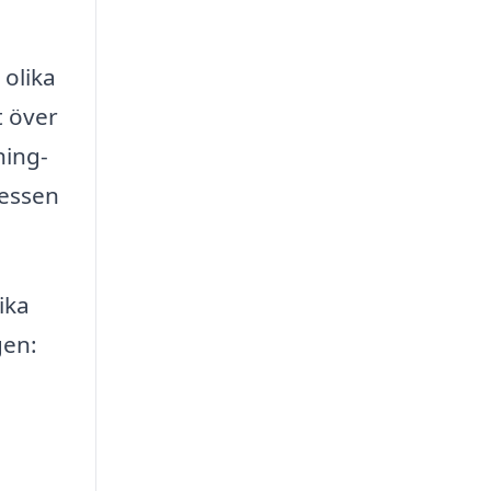
 olika
t över
ning-
cessen
ika
gen: