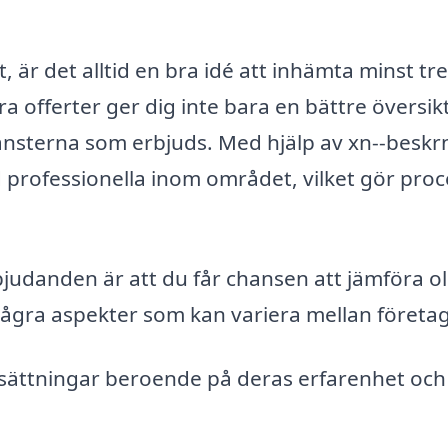
 är det alltid en bra idé att inhämta minst tre
ra offerter ger dig inte bara en bättre översik
jänsterna som erbjuds. Med hjälp av xn--beskr
d professionella inom området, vilket gör pro
judanden är att du får chansen att jämföra ol
ågra aspekter som kan variera mellan företa
issättningar beroende på deras erfarenhet och