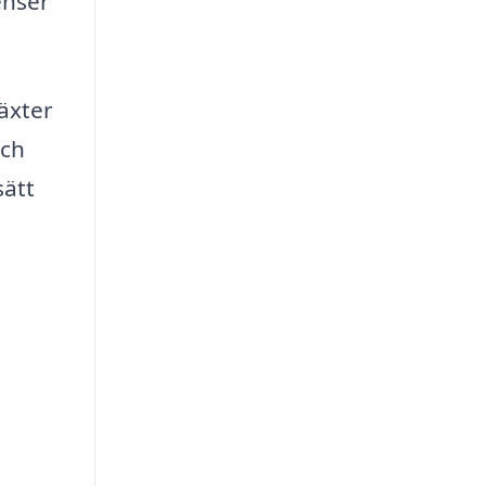
enser
äxter
och
sätt