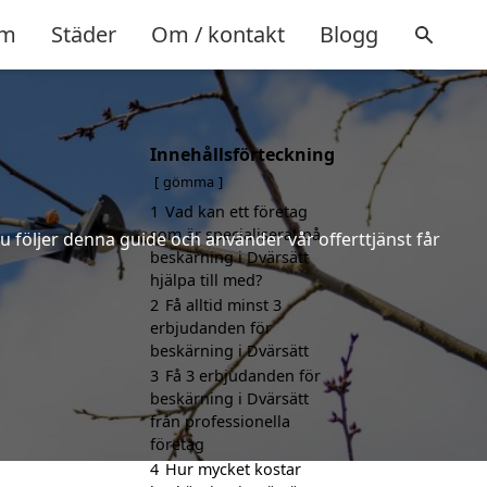
m
Städer
Om / kontakt
Blogg
Innehållsförteckning
gömma
1
Vad kan ett företag
som är specialiserat på
u följer denna guide och använder vår offerttjänst får
beskärning i Dvärsätt
hjälpa till med?
2
Få alltid minst 3
erbjudanden för
beskärning i Dvärsätt
3
Få 3 erbjudanden för
beskärning i Dvärsätt
från professionella
företag
4
Hur mycket kostar