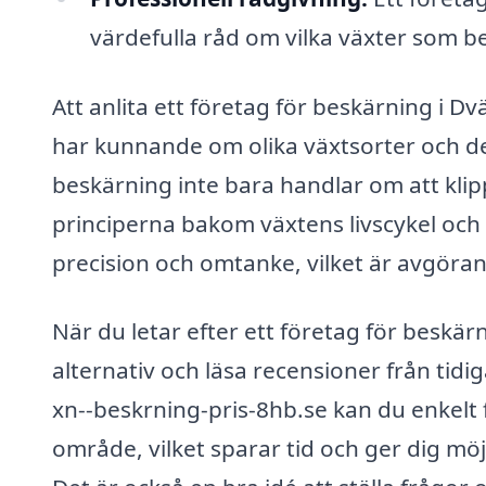
värdefulla råd om vilka växter som b
Att anlita ett företag för beskärning i Dvä
har kunnande om olika växtsorter och dera
beskärning inte bara handlar om att klip
principerna bakom växtens livscykel och 
precision och omtanke, vilket är avgörand
När du letar efter ett företag för beskärni
alternativ och läsa recensioner från ti
xn--beskrning-pris-8hb.se kan du enkelt få 
område, vilket sparar tid och ger dig mö