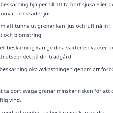
skärning hjälper till att ta bort sjuka eller 
kdomar och skadedjur.
 att tunna ut grenar kan ljus och luft nå in i
äxt och blomstring.
ell beskärning kan ge dina växter en vacker o
och utseendet på din trädgård.
 beskärning öka avkastningen genom att förb
 ta bort svaga grenar minskar risken för att 
tig vind.
g med erfarenhet av beskärning kan ge dig