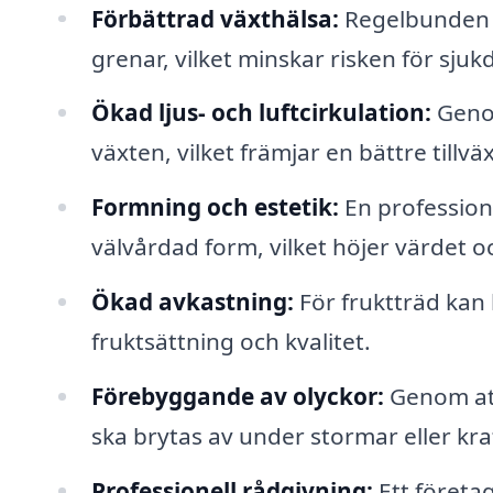
Förbättrad växthälsa:
Regelbunden be
grenar, vilket minskar risken för sju
Ökad ljus- och luftcirkulation:
Genom
växten, vilket främjar en bättre tillv
Formning och estetik:
En profession
välvårdad form, vilket höjer värdet 
Ökad avkastning:
För fruktträd kan
fruktsättning och kvalitet.
Förebyggande av olyckor:
Genom att
ska brytas av under stormar eller kraf
Professionell rådgivning:
Ett företa