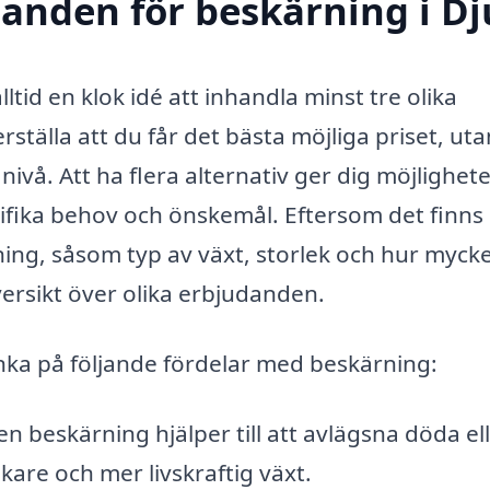
danden för beskärning i Dj
ltid en klok idé att inhandla minst tre olika
ställa att du får det bästa möjliga priset, uta
 nivå. Att ha flera alternativ ger dig möjlighet
cifika behov och önskemål. Eftersom det finns
ing, såsom typ av växt, storlek och hur myck
översikt över olika erbjudanden.
nka på följande fördelar med beskärning:
 beskärning hjälper till att avlägsna döda el
iskare och mer livskraftig växt.