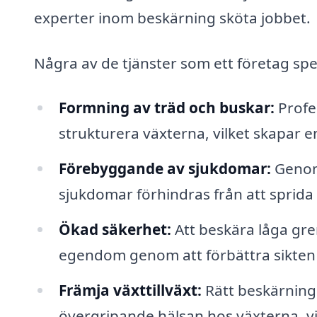
experter inom beskärning sköta jobbet.
Några av de tjänster som ett företag spe
Formning av träd och buskar:
Profes
strukturera växterna, vilket skapar 
Förebyggande av sjukdomar:
Genom 
sjukdomar förhindras från att sprida si
Ökad säkerhet:
Att beskära låga gre
egendom genom att förbättra sikten o
Främja växttillväxt:
Rätt beskärning 
övergripande hälsan hos växterna, vil