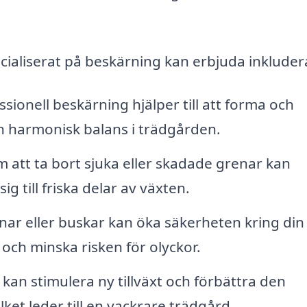
cialiserat på beskärning kan erbjuda inkluder
sionell beskärning hjälper till att forma och
en harmonisk balans i trädgården.
att ta bort sjuka eller skadade grenar kan
g till friska delar av växten.
nar eller buskar kan öka säkerheten kring din
ch minska risken för olyckor.
kan stimulera ny tillväxt och förbättra den
ket leder till en vackrare trädgård.