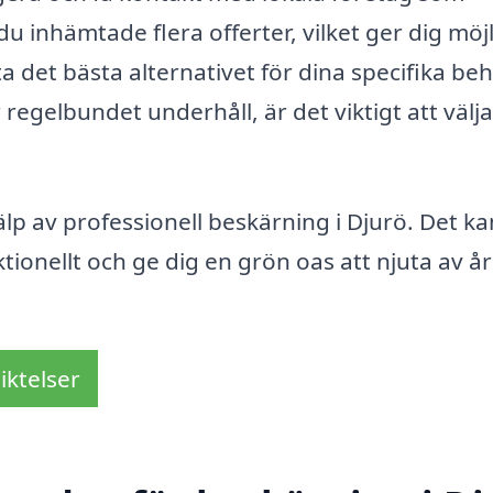
du inhämtade flera offerter, vilket ger dig möj
tta det bästa alternativet för dina specifika be
egelbundet underhåll, är det viktigt att välj
lp av professionell beskärning i Djurö. Det ka
tionellt och ge dig en grön oas att njuta av år
iktelser