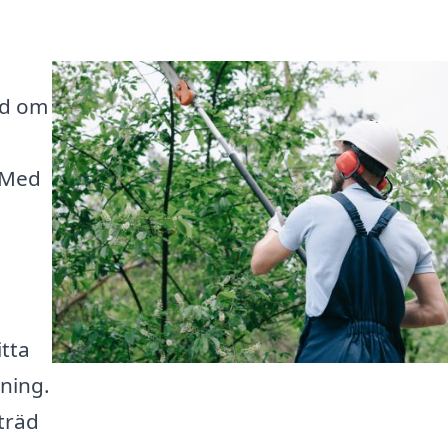
nd om
. Med
itta
ning.
träd