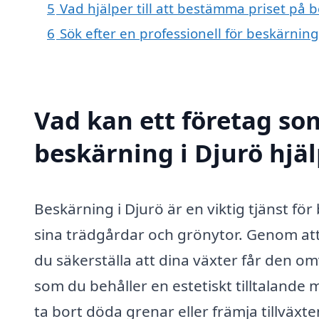
5
Vad hjälper till att bestämma priset på 
6
Sök efter en professionell för beskärnin
Vad kan ett företag som
beskärning i Djurö hjäl
Beskärning i Djurö är en viktig tjänst fö
sina trädgårdar och grönytor. Genom att 
du säkerställa att dina växter får den o
som du behåller en estetiskt tilltalande
ta bort döda grenar eller främja tillväxt