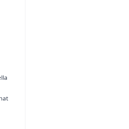
lla
nat