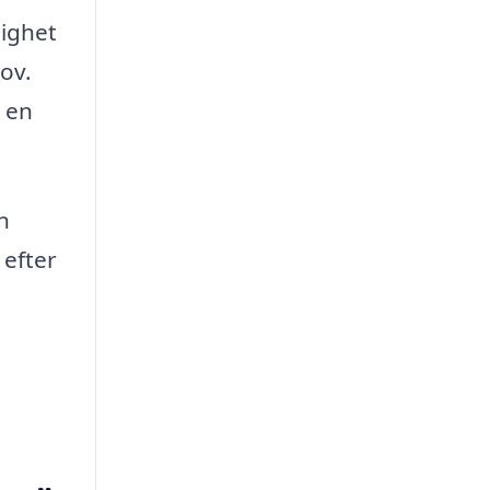
lighet
hov.
a en
n
 efter