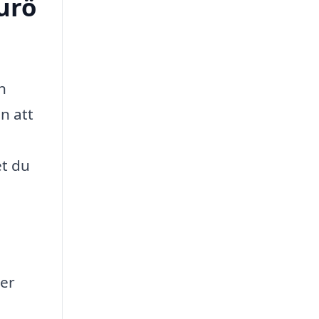
urö
n
en att
et du
ler