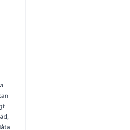
da
kan
gt
räd,
låta