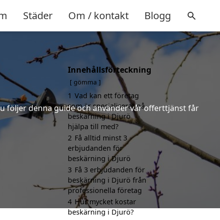
m
Städer
Om / kontakt
Blogg
Innehållsförteckning
gömma
1
Vad kan ett företag
som är specialiserat på
u följer denna guide och använder vår offerttjänst får
beskärning i Djurö
hjälpa till med?
2
Få alltid minst 3
erbjudanden för
beskärning i Djurö
3
Få 3 erbjudanden för
beskärning i Djurö från
professionella företag
4
Hur mycket kostar
beskärning i Djurö?