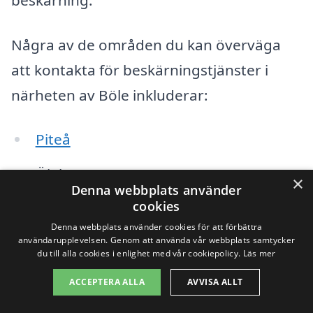
Några av de områden du kan överväga
att kontakta för beskärningstjänster i
närheten av Böle inkluderar:
Piteå
Öjebyn
×
Denna webbplats använder
cookies
Långvik
Denna webbplats använder cookies för att förbättra
användarupplevelsen. Genom att använda vår webbplats samtycker
Råneå
du till alla cookies i enlighet med vår cookiepolicy.
Läs mer
Björkskatan
ACCEPTERA ALLA
AVVISA ALLT