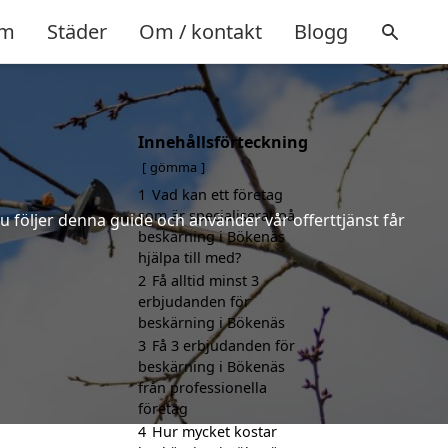
m
Städer
Om / kontakt
Blogg
Innehållsförteckning
gömma
1
Vad kan ett företag
som är specialiserat på
u följer denna guide och använder vår offerttjänst får
beskärning i Bökenäs
hjälpa till med?
2
Få alltid minst 3
erbjudanden för
beskärning i Bökenäs
3
Få 3 erbjudanden för
beskärning i Bökenäs
från professionella
företag
4
Hur mycket kostar