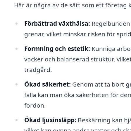
Här är några av de sätt som ett företag 
Förbättrad växthälsa:
Regelbunden be
grenar, vilket minskar risken för spr
Formning och estetik:
Kunniga arbor
vacker och balanserad struktur, vilke
trädgård.
Ökad säkerhet:
Genom att ta bort gre
falla kan man öka säkerheten för de
fordon.
Ökad ljusinsläpp:
Beskärning kan hjäl
vilket kan gynna andra växter och sk