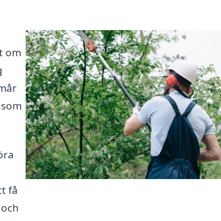
tt om
g
 mår
t som
öra
t få
s och