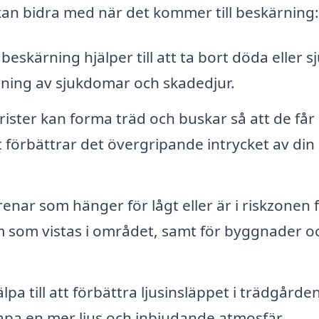
kan bidra med när det kommer till beskärning:
skärning hjälper till att ta bort döda eller s
idning av sjukdomar och skadedjur.
ister kan forma träd och buskar så att de får
t förbättrar det övergripande intrycket av din
nar som hänger för lågt eller är i riskzonen f
m som vistas i området, samt för byggnader o
pa till att förbättra ljusinsläppet i trädgården
apa en mer ljus och inbjudande atmosfär.