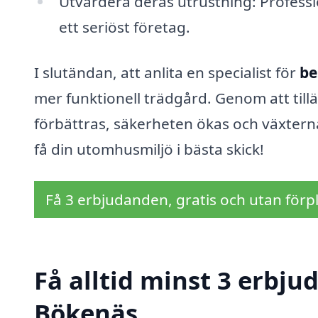
Utvärdera deras utrustning: Professi
ett seriöst företag.
I slutändan, att anlita en specialist för
be
mer funktionell trädgård. Genom att till
förbättras, säkerheten ökas och växterna
få din utomhusmiljö i bästa skick!
Få 3 erbjudanden, gratis och utan förpl
Få alltid minst 3 erbju
Bökenäs