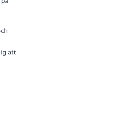
 på
och
ig att