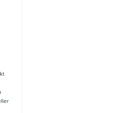
kt
h
ller