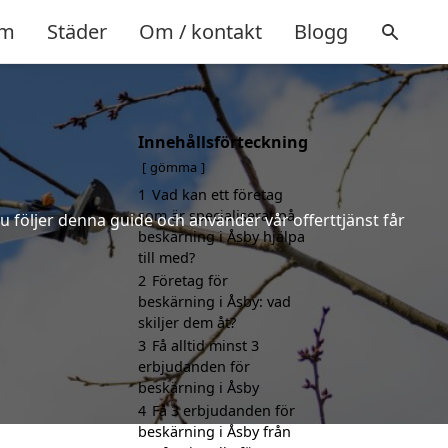
m
Städer
Om / kontakt
Blogg
Innehållsförteckning
gömma
1
Vad kan ett företag
som är specialiserat på
u följer denna guide och använder vår offerttjänst får
beskärning i Åsby hjälpa
till med?
2
Företag för
beskärning i Åsby: vad
skiljer dem åt?
3
Få alltid minst 3
erbjudanden för
beskärning i Åsby
4
Få 3 erbjudanden för
beskärning i Åsby från