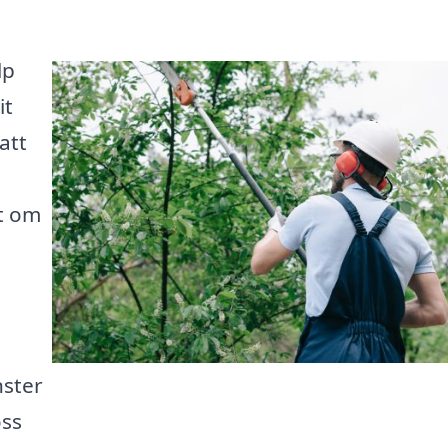
lp
it
att
tt om
nster
oss