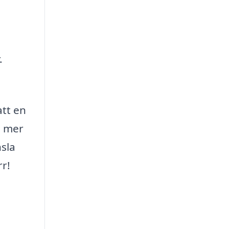
.
att en
n mer
nsla
rr!