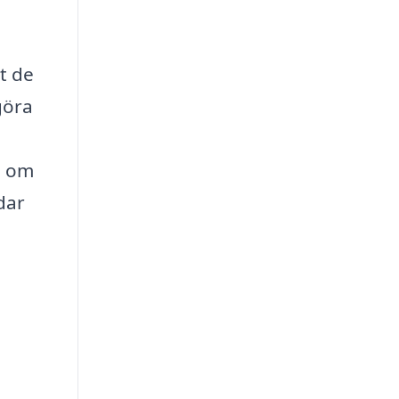
t de
göra
d om
dar