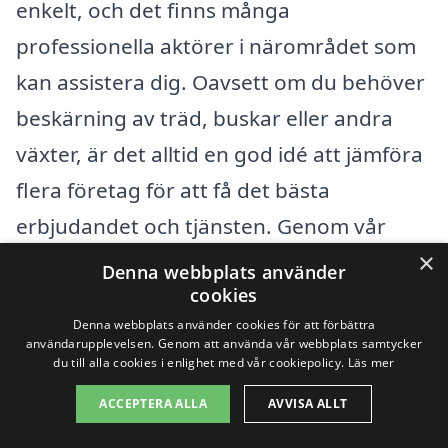
enkelt, och det finns många
professionella aktörer i närområdet som
kan assistera dig. Oavsett om du behöver
beskärning av träd, buskar eller andra
växter, är det alltid en god idé att jämföra
flera företag för att få det bästa
erbjudandet och tjänsten. Genom vår
×
plattform, xn--beskrning-pris-8hb.se, kan
Denna webbplats använder
cookies
du enkelt begära erbjudanden från olika
Denna webbplats använder cookies för att förbättra
företag som är specialiserade på
användarupplevelsen. Genom att använda vår webbplats samtycker
du till alla cookies i enlighet med vår cookiepolicy.
Läs mer
beskärning i ditt område.
ACCEPTERA ALLA
AVVISA ALLT
Det finns ett flertal städer i närheten av