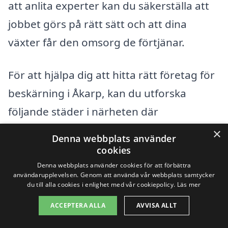
att anlita experter kan du säkerställa att
jobbet görs på rätt sätt och att dina
växter får den omsorg de förtjänar.
För att hjälpa dig att hitta rätt företag för
beskärning i Åkarp, kan du utforska
följande städer i närheten där
professionella tjänster är tillgängliga:
×
Denna webbplats använder
cookies
Burlöv
Denna webbplats använder cookies för att förbättra
användarupplevelsen. Genom att använda vår webbplats samtycker
du till alla cookies i enlighet med vår cookiepolicy.
Läs mer
Malmö
ACCEPTERA ALLA
AVVISA ALLT
Kävlinge