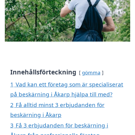
Innehållsförteckning
gömma
1
Vad kan ett företag som är specialiserat
på beskärning i Åkarp hjälpa till med?
2
Få alltid minst 3 erbjudanden för
beskärning i Åkarp
3
Få 3 erbjudanden för beskärning i